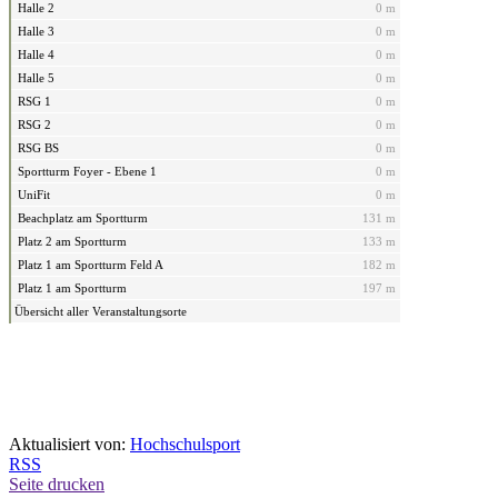
Halle 2
0 m
Halle 3
0 m
Halle 4
0 m
Halle 5
0 m
RSG 1
0 m
RSG 2
0 m
RSG BS
0 m
Sportturm Foyer - Ebene 1
0 m
UniFit
0 m
Beachplatz am Sportturm
131 m
Platz 2 am Sportturm
133 m
Platz 1 am Sportturm Feld A
182 m
Platz 1 am Sportturm
197 m
Übersicht aller Veranstaltungsorte
Aktualisiert von:
Hochschulsport
RSS
Seite drucken